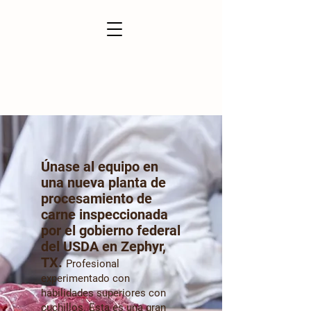
Únase al equipo
en
una nueva planta de
procesamiento de
carne inspeccionada
por el gobierno federal
del USDA en Zephyr,
TX.
Profesional
experimentado con
habilidades superiores con
cuchillos. Esta es una gran