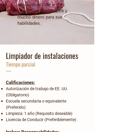
oportunidad para el
crecimiento y el avance y
mucho dinero para sus
habilidades.
Limpiador de instalaciones
Tiempo parcial
—
Calificaciones:
Autorización de trabajo de EE. UU.
(Obligatorio)
Escuela secundaria o equivalente
(Preferido)
Limpieza: 1 año (Requisito deseable)
Licencia de Conducir (Preferiblemente)